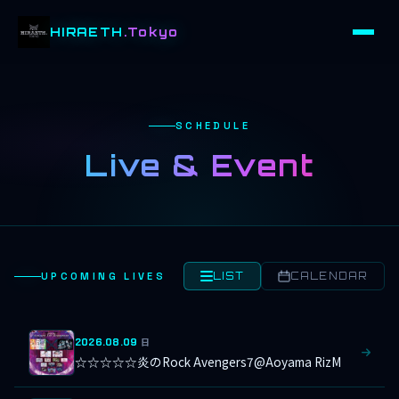
HIRAETH
.Tokyo
SCHEDULE
Live & Event
UPCOMING LIVES
LIST
CALENDAR
2026.08.09
日
☆☆☆☆☆炎のRock Avengers7@Aoyama RizM