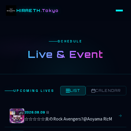
HIRAETH
.Tokyo
SCHEDULE
Live & Event
UPCOMING LIVES
LIST
CALENDAR
2026.08.09
日
☆☆☆☆☆炎のRock Avengers7@Aoyama RizM