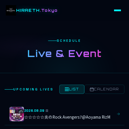
HIRAETH
.Tokyo
SCHEDULE
Live & Event
UPCOMING LIVES
LIST
CALENDAR
2026.08.09
日
☆☆☆☆☆炎のRock Avengers7@Aoyama RizM