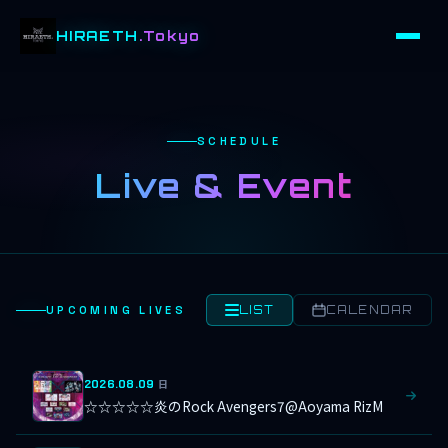
HIRAETH
.Tokyo
SCHEDULE
Live & Event
UPCOMING LIVES
LIST
CALENDAR
2026.08.09
日
☆☆☆☆☆炎のRock Avengers7@Aoyama RizM